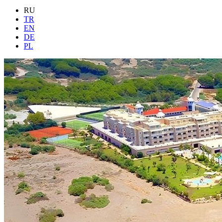
RU
TR
EN
DE
PL